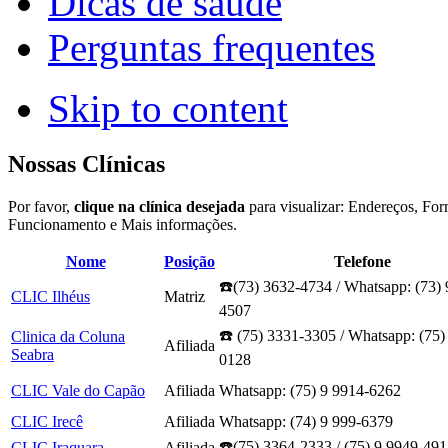
Dicas de saúde
Perguntas frequentes
Skip to content
Nossas Clínicas
Por favor,
clique na clínica desejada
para visualizar:
Endereços, Form
Funcionamento e Mais informações.
Nome
Posição
Telefone
☎️(73) 3632-4734 / Whatsapp: (73) 
CLIC Ilhéus
Matriz
4507
☎️ (75) 3331-3305 / Whatsapp: (75)
Clinica da Coluna
Afiliada
Seabra
0128
CLIC Vale do Capão
Afiliada
Whatsapp: (75) 9 9914-6262
CLIC Irecê
Afiliada
Whatsapp: (74) 9 999-6379
☎️(75) 3364-2333 / (75) 9 9949-49
CLIC Iraquara
Afiliada